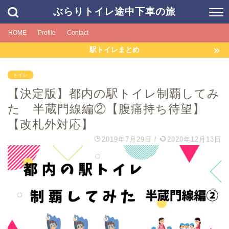
ぶらりトイレ途中下車の旅
HOME
Profile
Contact
駅トイレまとめ
トイレ
【決定版】都内の駅トイレ制覇してみ
た 半蔵門線編②【腹痛持ち待望】
【改札外対応】
2019年7月29日
/
2020年12月13日