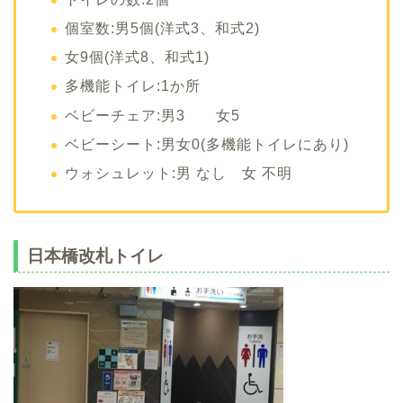
個室数:男5個(洋式3、和式2)
女9個(洋式8、和式1)
多機能トイレ:1か所
ベビーチェア:男3 女5
ベビーシート:男女0(多機能トイレにあり)
ウォシュレット:男 なし 女 不明
日本橋改札トイレ