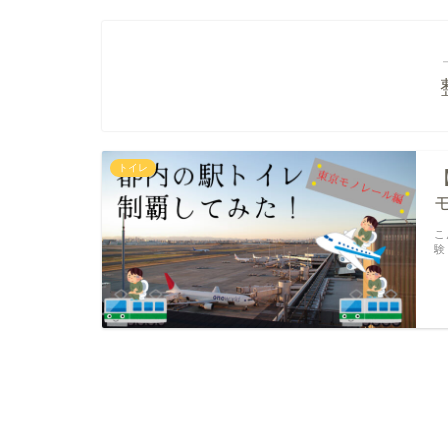
トイレ
こ
験