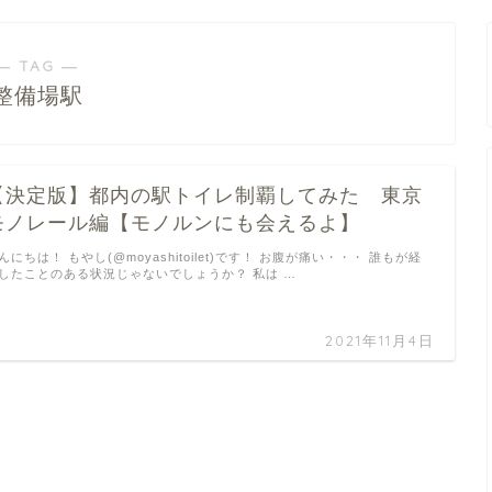
― TAG ―
整備場駅
【決定版】都内の駅トイレ制覇してみた 東京
モノレール編【モノルンにも会えるよ】
んにちは！ もやし(@moyashitoilet)です！ お腹が痛い・・・ 誰もが経
したことのある状況じゃないでしょうか？ 私は …
2021年11月4日