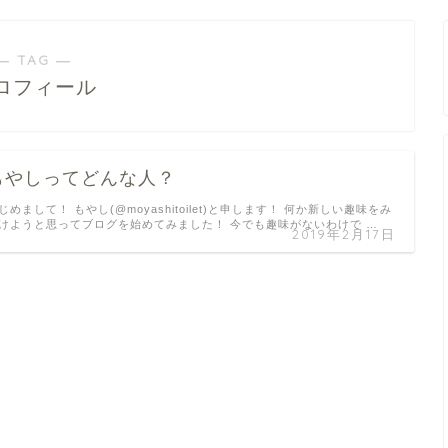
― TAG ―
ロフィール
もやしってどんな人？
じめまして！ もやし(@moyashitoilet)と申します！ 何か新しい趣味をみ
けようと思ってブログを始めてみました！ 今でも趣味がないわけで …
2019年2月17日